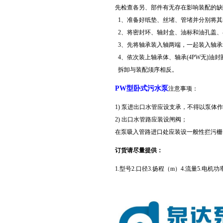
先检查各另、部件有无存在影响装配的缺
1、准备好纸垫、丝堵、管堵并分别将其
2、将密封环、轴封盒、油标和油孔盖、
3、先将轴承装入轴两端，一起装入轴承
4、依次装上轴承体、轴承(4PW无)
拆卸与装配须序相反。
PW型卧式污水泵
注意事项：
1) 泵进出口水管应设支承，不得以泵体
2) 出口水管路应装设闸阀；
在泵吸入管路进口处应装设一般性拦污栅
订货请尽量提供：
1.型号
2.口径3.扬程（m）4.流量5.电机功