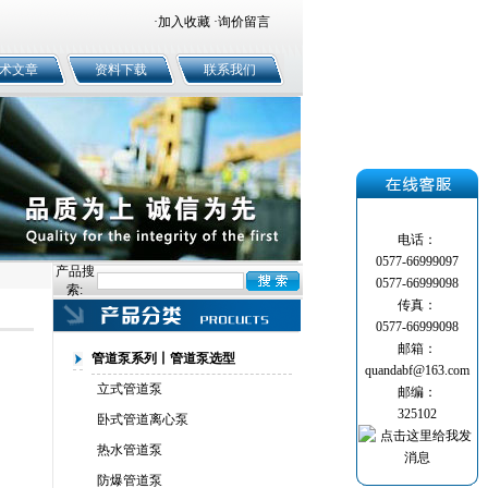
·
加入收藏
·
询价留言
术文章
资料下载
联系我们
电话：
0577-66999097
产品搜
0577-66999098
索:
传真：
0577-66999098
邮箱：
管道泵系列丨管道泵选型
quandabf@163.com
立式管道泵
邮编：
325102
卧式管道离心泵
热水管道泵
防爆管道泵