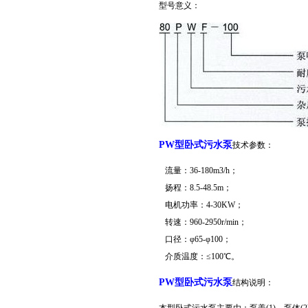
型号意义：
PW型卧式污水泵
技术参数：
流量：36-180m3/h；
扬程：8.5-48.5m；
电机功率：4-30KW；
转速：960-2950r/min；
口径：φ65-φ100；
介质温度：≤100℃。
PW型卧式污水泵
结构说明：