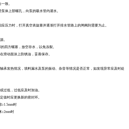
向一致。
经泵体上部螺孔，向泵的吸水管内灌水。
相应压力时，打开真空表旋塞并逐渐打开排水管路上的闸阀到需要为止。
电源。
下部的四方螺塞，放空存水，以免冻裂。
并在滑动面涂上防锈油，妥善保存。
表、轴承发热情况，填料漏水及泵的振动、杂音等情况是否正常，如发现异常应及时处
高或过低，过低应及时加油。
规定值时应更换新的密封环。
1.5mm时
≥2mm时