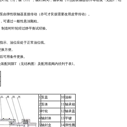
),叶轮（3)，轴（15），轴封体(4)，轴承箱（11))及联轴器部件等组成〈见图1：结
泵由弹性联轴器直接传动（亦可才艮据需要改用皮带传动）。
，可通过一般性悬浊颗粒。
，制造时叶轮经过静平衡试经验。
指示、油位应处于正常油位线。
更换方便。
后可用备件更换。
装配间隙T （见结构图〉及配用底阀内径列于表1。
注
1
泵盖
10
油标
2
泵体
11
轴承箱
3
叶轮
12
轴承盖
4
轴封体
13
平键
5
轴封盒
14
弹性圈