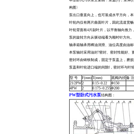
本型卧式污水泵主要由：泵盖(1)，泵体(2
构图〉
泵出口垂直向上，也可装成水平方向，本
叶轮内仅有两片曲面叶片，因此流道宽畅
叶轮背面有4片副叶片，以平衡轴向推力
泵的旋转方向从驱动端看为顺时针方向。
轴承箱轴承用稀油润滑、油位高度由油标
本泵轴封采用油封?密封、密封性能好、
密封环由铸铁制成，固定于泵盖上，磨损
泵盖和叶轮进口端的间隙f，密封环与叶轮
型 号
F(mm)
T(mm)
底阀内径
备 
21/2PW
2
0.15~0.22
Φ150
4PW
2
0.175~0.255
Φ200
PW型卧式污水泵
结构图：