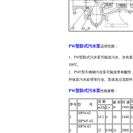
PW型卧式污水泵
适用范围：
1、PW型卧式污水泵可输送污水、含有
100℃。
2、PWF型不锈钢污水泵可输送带有酸
环保及污水处理等行业。泵体及过流部件采
PW型卧式污水泵
性能参数：
流 量
扬 程
转 速
序号
型 号
m
r/min
m3/h
L/s
50PW-65
1
14.5
4
16
1440
2
50PWF-65
50PW-65
2
25
6.94
32
2900
3