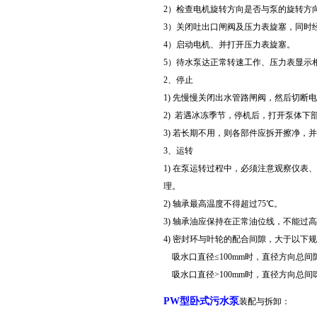
2）检查电机旋转方向是否与泵的旋转方
3）关闭吐出口闸阀及压力表旋塞，同时
4）启动电机、并打开压力表旋塞。
5）待水泵达正常转速工作、压力表显示
2、停止
1) 先慢慢关闭出水管路闸阀，然后切断
2) 若遇冰冻季节，停机后，打开泵体
3) 若长期不用，则各部件应拆开擦净，
3、运转
1) 在泵运转过程中，必须注意观察仪
理。
2) 轴承最高温度不得超过75℃。
3) 轴承油应保持在正常油位线，不能过
4) 密封环与叶轮的配合间隙，大于以下
吸水口直径≤100mm时，直径方向总间隙≥
吸水口直径>100mm时，直径方向总间咪
PW型卧式污水泵
装配与拆卸：