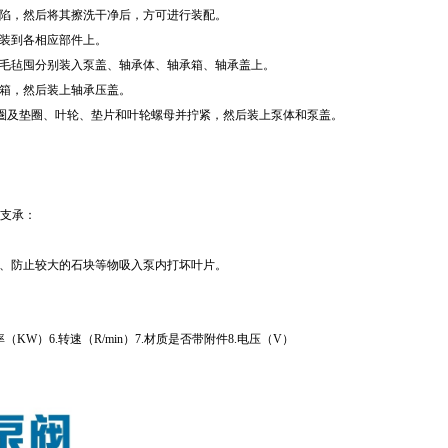
陷，然后将其擦洗干净后，方可进行装配。
装到各相应部件上。
毛毡囤分别装入泵盖、轴承体、轴承箱、轴承盖上。
箱，然后装上轴承压盖。
油封圏及垫圈、叶轮、垫片和叶轮螺母并拧紧，然后装上泵体和泵盖。
作支承：
、防止较大的石块等物吸入泵内打坏叶片。
率（KW）6.转速（R/min）7.材质是否带附件8.电压（V）