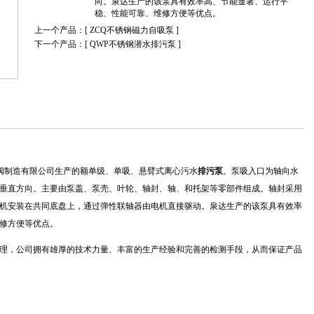
向。泉达生产的该泵具有效率高、节能显著、运行平
稳、性能可靠、维修方便等优点。
上一个产品：[
ZCQ不锈钢磁力自吸泵
]
下一个产品：[
QWP不锈钢潜水排污泵
]
泵阀制造有限公司生产的额单级、单吸、悬臂式离心污水
排污泵
。泵吸入口为轴向水
垂直方向。主要由泵盖、泵壳、叶轮、轴封、轴、和托架等零部件组成。轴封采用
机安装在共同底盘上，通过弹性联轴器由电机直接驱动。泉达生产的该泵具有效率
修方便等优点。
理，公司拥有雄厚的技术力量、丰富的生产经验和完善的检测手段，从而保证产品