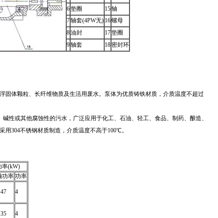
6
垫圈
15
轴
7
轴套(4PW无)
16
螺母
8
油封
17
垫圈
9
轴套
18
密封环
悬浮固体颗粒、长纤维物质及生活用废水。泵体为优质铸铁材质，介质温度不超过
性、碱性或其他腐蚀性的污水，广泛应用于化工、石油、轻工、食品、制药、酿造、
用304不锈钢材质制造，介质温度不高于100℃。
功率(kW)
轴功率
功率
.47
4
.35
4