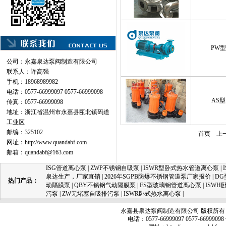
PW型
公司：永嘉泉达泵阀制造有限公司
联系人：许高强
手机：18968989982
电话：0577-66999097 0577-66999098
AS型
传真：0577-66999098
地址：浙江省温州市永嘉县瓯北镇码道
工业区
邮编：325102
首页
上
网址：
http://www.quandabf.com
邮箱：
quandabf@163.com
ISG管道离心泵
|
ZWP不锈钢自吸泵
|
ISWR型卧式热水管道离心泵
|
泉达生产，厂家直销
|
2026年SGPB防爆不锈钢管道泵厂家报价
|
D
热门产品：
动隔膜泵
|
QBY不锈钢气动隔膜泵
|
FS型玻璃钢管道离心泵
|
ISW
污泵
|
ZW无堵塞自吸排污泵
|
ISWR卧式热水离心泵
|
永嘉县泉达泵阀制造有限公司 版权所有 
电话：0577-66999097 0577-66999