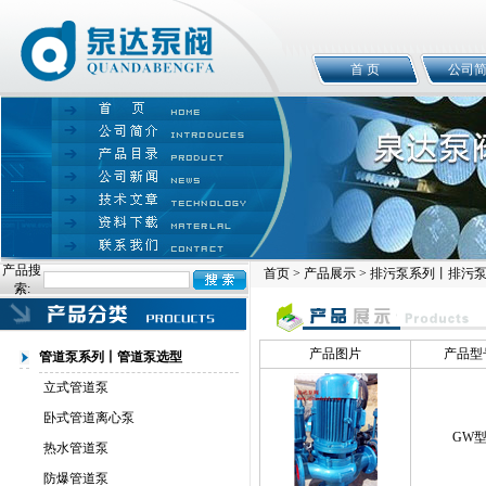
首 页
公司
产品搜
首页
>
产品展示
> 排污泵系列丨排污
索:
产品图片
产品型
管道泵系列丨管道泵选型
立式管道泵
卧式管道离心泵
GW
热水管道泵
防爆管道泵