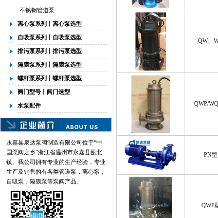
不锈钢管道泵
离心泵系列丨离心泵选型
自吸泵系列丨自吸泵选型
QW、
排污泵系列丨排污泵选型
隔膜泵系列丨隔膜泵选型
螺杆泵系列丨螺杆泵选型
阀门型号丨阀门选型
QWP/W
水泵配件
永嘉县泉达泵阀制造有限公司位于“中
国泵阀之乡”浙江省温州市永嘉县瓯北
PN型
镇。我公司拥有专业的生产经验，专业
生产及销售的有各类
管道泵
，离心泵，
自吸泵，隔膜泵等泵阀产品。
QWP