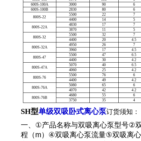
600S-100A
3000
90
6
600S-100B
2830
80
6
5500
22
7
800S-22
4400
14
5
4830
17
7
800S-22A
3870
11
5
5500
32
7
800S-32
4400
20
4.5
4950
26
7
800S-32A
3960
17
4.5
5500
47
6.5
800S-47
4400
30
4.2
5070
40
6.5
800S-47A
4060
25
4.2
5500
76
6
800S-76
4400
49
4.2
5080
65
6
800S-76A
4070
42
4.2
4680
55
6
800S-76B
3750
35
4
SH型
单级双吸
卧式离心泵
订货须知：
一、
双吸离心泵
型号
①
产品名称与
②
程（m）
双吸离心泵
流量
双吸离
④
⑤