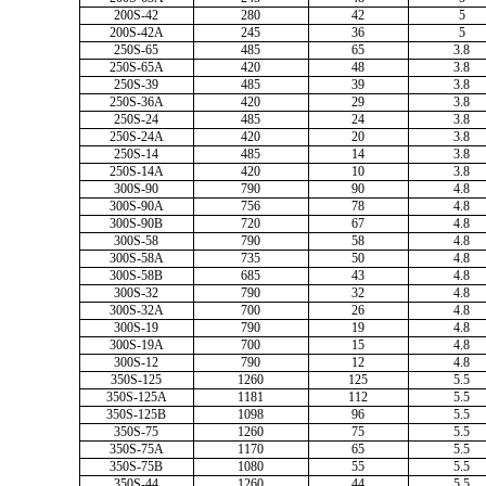
200S-42
280
42
5
200S-42A
245
36
5
250S-65
485
65
3.8
250S-65A
420
48
3.8
250S-39
485
39
3.8
250S-36A
420
29
3.8
250S-24
485
24
3.8
250S-24A
420
20
3.8
250S-14
485
14
3.8
250S-14A
420
10
3.8
300S-90
790
90
4.8
300S-90A
756
78
4.8
300S-90B
720
67
4.8
300S-58
790
58
4.8
300S-58A
735
50
4.8
300S-58B
685
43
4.8
300S-32
790
32
4.8
300S-32A
700
26
4.8
300S-19
790
19
4.8
300S-19A
700
15
4.8
300S-12
790
12
4.8
350S-125
1260
125
5.5
350S-125A
1181
112
5.5
350S-125B
1098
96
5.5
350S-75
1260
75
5.5
350S-75A
1170
65
5.5
350S-75B
1080
55
5.5
350S-44
1260
44
5.5