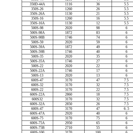
350D-44A
1116
36
5.5
350S-26
1260
26
5.5
350S-26A
1130
21
5.5
350S-16
1260
16
5.5
350S-16A
1130
12
5.5
500S-98
2020
98
6
500S-98A
1872
83
6
500S-98B
1746
74
6
500S-59
2020
59
6
500S-59A
1872
49
6
500S-59B
1746
40
6
500S-35
2020
35
6
500S-35A
1746
27
6
500S-22
2020
22
6
500S-22A
1746
17
6
500S-13
2020
13
6
600S-47
3170
47
7.5
600S-32
3170
32
7.5
600S-22
3170
22
7.5
600S-22A
2860
18
7.5
600S32
3170
32
7.5
600S-32A
2850
26
7.5
600S-47
3170
47
6..5
600S-47A
2920
40
6
600S-75
3170
75
6
600S-75A
2950
65
6
600S-75B
2710
55
6
600S-100
3170
100
6