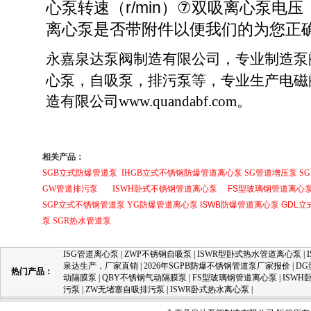
心泵
转速（r/min）
双吸离心泵
电压
⑦
离心泵
是否带附件以便我们的为您正
永嘉泉达泵阀制造有限公司，专业制造泵
心泵，自吸泵，排污泵等，专业生产电磁
造有限公司www.quandabf.com。
相关产品：
SGB立式防爆管道泵
IHGB立式不锈钢防爆管道离心泵
SG管道增压泵
S
GW管道排污泵
ISWH卧式不锈钢管道离心泵
FS型玻璃钢管道离心
SGP立式不锈钢管道泵
YG防爆管道离心泵
ISWB防爆管道离心泵
GDL
泵
SGR热水管道泵
ISG管道离心泵
|
ZWP不锈钢自吸泵
|
ISWR型卧式热水管道离心泵
|
泉达生产，厂家直销
|
2026年SGPB防爆不锈钢管道泵厂家报价
|
D
热门产品：
动隔膜泵
|
QBY不锈钢气动隔膜泵
|
FS型玻璃钢管道离心泵
|
ISW
污泵
|
ZW无堵塞自吸排污泵
|
ISWR卧式热水离心泵
|