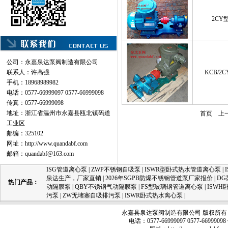
2CY
公司：永嘉泉达泵阀制造有限公司
联系人：许高强
KCB/2
手机：18968989982
电话：0577-66999097 0577-66999098
传真：0577-66999098
地址：浙江省温州市永嘉县瓯北镇码道
首页
上
工业区
邮编：325102
网址：
http://www.quandabf.com
邮箱：
quandabf@163.com
ISG管道离心泵
|
ZWP不锈钢自吸泵
|
ISWR型卧式热水管道离心泵
|
泉达生产，厂家直销
|
2026年SGPB防爆不锈钢管道泵厂家报价
|
D
热门产品：
动隔膜泵
|
QBY不锈钢气动隔膜泵
|
FS型玻璃钢管道离心泵
|
ISW
污泵
|
ZW无堵塞自吸排污泵
|
ISWR卧式热水离心泵
|
永嘉县泉达泵阀制造有限公司 版权所有 
电话：0577-66999097 0577-66999