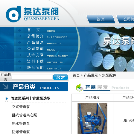
首 页
公司
产品搜
首页
>
产品展示
> 水泵配件
索:
产品图片
产品型
管道泵系列丨管道泵选型
立式管道泵
卧式管道离心泵
JB-70
热水管道泵
防爆管道泵