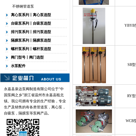
不锈钢管道泵
离心泵系列丨离心泵选型
自吸泵系列丨自吸泵选型
YBYB
排污泵系列丨排污泵选型
隔膜泵系列丨隔膜泵选型
螺杆泵系列丨螺杆泵选型
阀门型号丨阀门选型
SB型
水泵配件
永嘉县泉达泵阀制造有限公司位于“中
国泵阀之乡”浙江省温州市永嘉县瓯北
RY型
镇。我公司拥有专业的生产经验，专业
生产及销售的有各类
管道泵
，离心泵，
自吸泵，隔膜泵等泵阀产品。
WCB