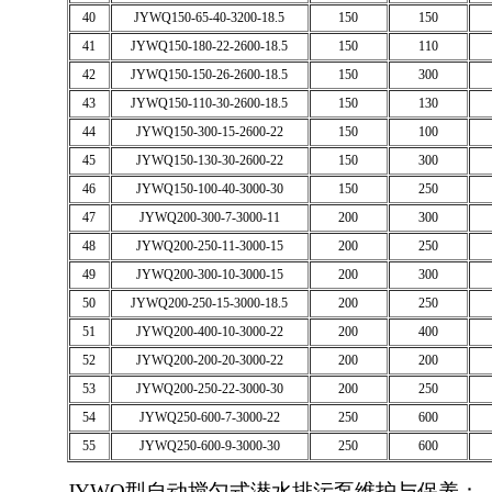
40
JYWQ150-65-40-3200-18.5
150
150
41
JYWQ150-180-22-2600-18.5
150
110
42
JYWQ150-150-26-2600-18.5
150
300
43
JYWQ150-110-30-2600-18.5
150
130
44
JYWQ150-300-15-2600-22
150
100
45
JYWQ150-130-30-2600-22
150
300
46
JYWQ150-100-40-3000-30
150
250
47
JYWQ200-300-7-3000-11
200
300
48
JYWQ200-250-11-3000-15
200
250
49
JYWQ200-300-10-3000-15
200
300
50
JYWQ200-250-15-3000-18.5
200
250
51
JYWQ200-400-10-3000-22
200
400
52
JYWQ200-200-20-3000-22
200
200
53
JYWQ200-250-22-3000-30
200
250
54
JYWQ250-600-7-3000-22
250
600
55
JYWQ250-600-9-3000-30
250
600
JYWQ型自动搅匀式潜水排污泵维护与保养：