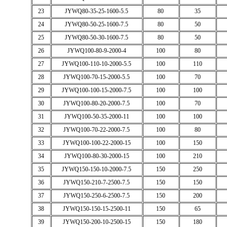
23
JYWQ80-35-25-1600-5.5
80
35
24
JYWQ80-50-25-1600-7.5
80
50
25
JYWQ80-50-30-1600-7.5
80
50
26
JYWQ100-80-9-2000-4
100
80
27
JYWQ100-110-10-2000-5.5
100
110
28
JYWQ100-70-15-2000-5.5
100
70
29
JYWQ100-100-15-2000-7.5
100
100
30
JYWQ100-80-20-2000-7.5
100
70
31
JYWQ100-50-35-2000-11
100
100
32
JYWQ100-70-22-2000-7.5
100
80
33
JYWQ100-100-22-2000-15
100
150
34
JYWQ100-80-30-2000-15
100
210
35
JYWQ150-150-10-2000-7.5
150
250
36
JYWQ150-210-7-2500-7.5
150
150
37
JYWQ150-250-6-2500-7.5
150
200
38
JYWQ150-150-15-2500-11
150
65
39
JYWQ150-200-10-2500-15
150
180