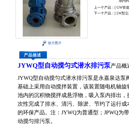
池内的
上一个产品：[
GW管
下一个产品：[
LW型
放大图片
产品描述
JYWQ型
自动搅匀式
潜水排污泵
产品概
JYWQ型自动搅匀式
潜水排污泵
是永嘉泉达泵
基础上采用自动搅拌装置，该装置随电机轴旋
池内的沉积物搅拌成悬浮物，吸入泵内排出，
次性完成了排水、清污、除淤、节约了运行成
的环保产品。注：JYWQ为普通型；JPWQ
动搅匀排污泵。