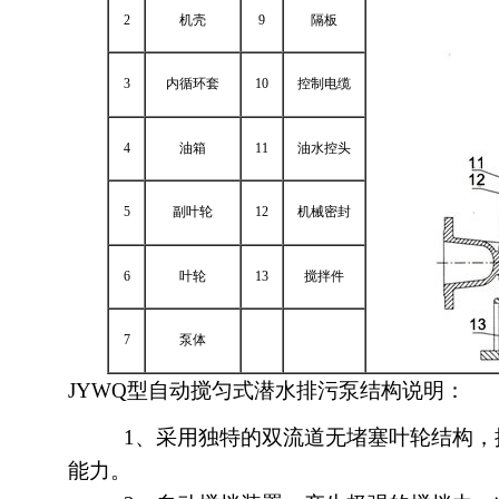
2
机壳
9
隔板
3
内循环套
10
控制电缆
4
油箱
11
油水控头
5
副叶轮
12
机械密封
6
叶轮
13
搅拌件
7
泵体
JYWQ型自动搅匀式潜水排污泵结构说明：
1、采用独特的双流道无堵塞叶轮结构，提
能力。