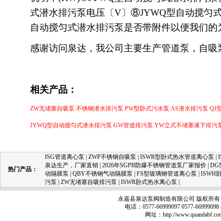
式潜水排污泵电压〔V〕⑧JYWQ型自动搅匀式潜
自动搅匀式潜水排污泵是否带附件以便我们的
感谢访问泉达，我公司主要生产
管道泵
，自吸
相关产品：
ZW无堵塞自吸泵
不锈钢潜水排污泵
PW型卧式污水泵
AS潜水排污泵
QJ
JYWQ型自动搅匀式潜水排污泵
GW管道排污泵
YW立式不堵塞液下排污
ISG管道离心泵
|
ZWP不锈钢自吸泵
|
ISWR型卧式热水管道离心泵
|
泉达生产，厂家直销
|
2026年SGPB防爆不锈钢管道泵厂家报价
|
D
热门产品：
动隔膜泵
|
QBY不锈钢气动隔膜泵
|
FS型玻璃钢管道离心泵
|
ISW
污泵
|
ZW无堵塞自吸排污泵
|
ISWR卧式热水离心泵
|
永嘉县泉达泵阀制造有限公司 版权所有 
电话：0577-66999097 0577-66999
网址：
http://www.quandabf.co