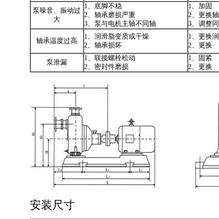
1、底脚不稳
1、加固
泵噪音、振动过
2、轴承磨损严重
2、更换
大
3、泵与电机主轴不同轴
3、调整
1、润滑脂变质或干燥
1、更换
轴承温度过高
2、轴承损坏
2、更换
1、联接螺栓松动
1、固紧
泵泄漏
2、密封件磨损
2、更换
安装尺寸