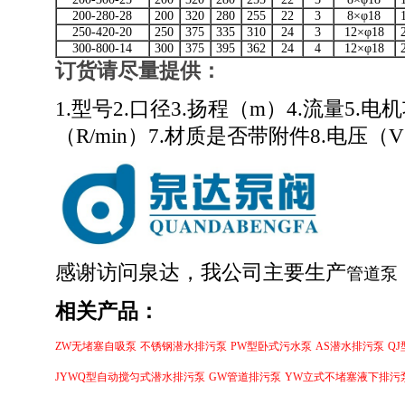
200-280-28
200
320
280
255
22
3
8×φ18
250-420-20
250
375
335
310
24
3
12×φ18
300-800-14
300
375
395
362
24
4
12×φ18
订货请尽量提供
：
1.型号2.口径3.扬程（m）4.流量5.电
（R/min）7.材质是否带附件8.电压（
感谢访问泉达，我公司主要生产
管道泵
相关产品：
ZW无堵塞自吸泵
不锈钢潜水排污泵
PW型卧式污水泵
AS潜水排污泵
Q
JYWQ型自动搅匀式潜水排污泵
GW管道排污泵
YW立式不堵塞液下排污