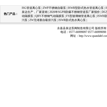
ISG管道离心泵
|
ZWP不锈钢自吸泵
|
ISWR型卧式热水管道离心泵
|
泉达生产，厂家直销
|
2026年SGPB防爆不锈钢管道泵厂家报价
|
D
热门产品：
动隔膜泵
|
QBY不锈钢气动隔膜泵
|
FS型玻璃钢管道离心泵
|
ISW
污泵
|
ZW无堵塞自吸排污泵
|
ISWR卧式热水离心泵
|
永嘉县泉达泵阀制造有限公司 版权所有 
电话：0577-66999097 0577-66999
网址：
http://www.quandabf.co