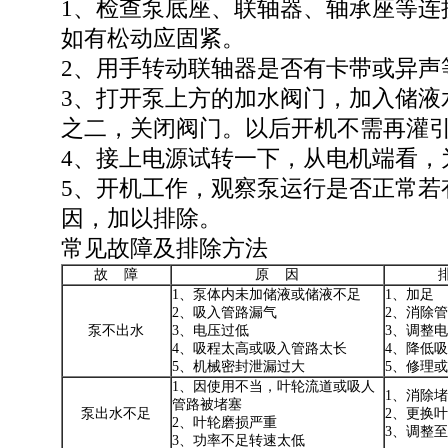
1、检查泵底座、联轴器、轴承座等连
如有松动应固紧。
2、用手转动联轴器是否有卡带或异声
3、打开泵上方的加水阀门，加入储液
之二，关闭阀门。以后开机不需再灌
4、接上电源试转一下，从电机端看，
5、开机工作，观察泵运行是否正常若
因，加以排除。
常见故障及排除方法
故 障
原 因
1、泵体内未加储液或储液不足
1、加足
2、吸入管路漏气
2、消除
泵不出水
3、电压过低
3、调整
4、吸程太高或吸入管路太长
4、降低
5、机械密封泄漏过大
5、修理
1、因使用不当，叶轮流道或吸人
1、消除
管路被堵塞
泵出水不足
2、更换
2、叶轮磨损严重
3、调整
3、功率不足转速太低