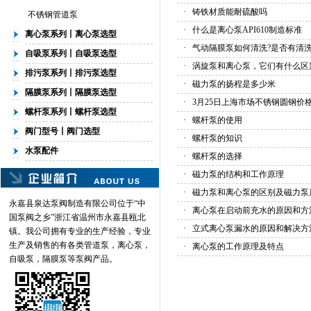
·
铸铁材质能耐硫酸吗
不锈钢管道泵
·
什么是离心泵API610制造标准
离心泵系列丨离心泵选型
·
气动隔膜泵如何清洗?是否有清洗
自吸泵系列丨自吸泵选型
·
涡旋泵和离心泵，它们有什么区
排污泵系列丨排污泵选型
·
磁力泵的扬程是多少米
隔膜泵系列丨隔膜泵选型
·
3月25日上海市场不锈钢圆钢价
螺杆泵系列丨螺杆泵选型
·
螺杆泵的使用
阀门型号丨阀门选型
·
螺杆泵的知识
水泵配件
·
螺杆泵的选择
·
磁力泵的结构和工作原理
·
磁力泵和离心泵的区别及磁力泵
永嘉县泉达泵阀制造有限公司位于“中
·
离心泵在启动前充水的原因和方
国泵阀之乡”浙江省温州市永嘉县瓯北
·
立式离心泵漏水的原因和解决方
镇。我公司拥有专业的生产经验，专业
生产及销售的有各类
管道泵
，离心泵，
·
离心泵的工作原理及特点
自吸泵，隔膜泵等泵阀产品。