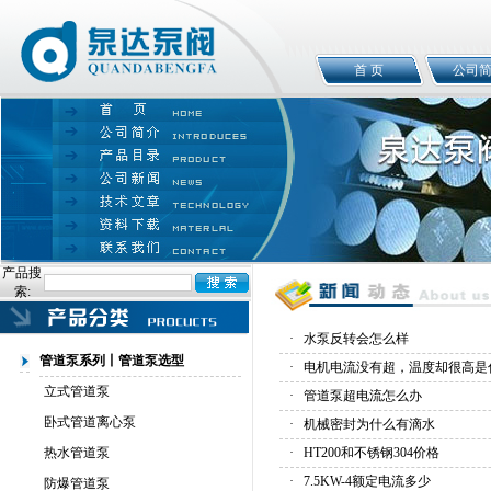
首 页
公司
产品搜
索:
·
水泵反转会怎么样
管道泵系列丨管道泵选型
·
电机电流没有超，温度却很高是
立式管道泵
·
管道泵超电流怎么办
卧式管道离心泵
·
机械密封为什么有滴水
热水管道泵
·
HT200和不锈钢304价格
·
7.5KW-4额定电流多少
防爆管道泵