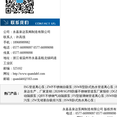
公司：永嘉泉达泵阀制造有限公司
联系人：许高强
手机：18968989982
电话：0577-66999097 0577-66999098
传真：0577-66999098
地址：浙江省温州市永嘉县瓯北镇码道
工业区
邮编：325102
网址：
http://www.quandabf.com
邮箱：
quandabf@163.com
ISG管道离心泵
|
ZWP不锈钢自吸泵
|
ISWR型卧式热水管道离心泵
|
泉达生产，厂家直销
|
2026年SGPB防爆不锈钢管道泵厂家报价
|
D
热门产品：
动隔膜泵
|
QBY不锈钢气动隔膜泵
|
FS型玻璃钢管道离心泵
|
ISW
污泵
|
ZW无堵塞自吸排污泵
|
ISWR卧式热水离心泵
|
永嘉县泉达泵阀制造有限公司 版权所有 
电话：0577-66999097 0577-66999