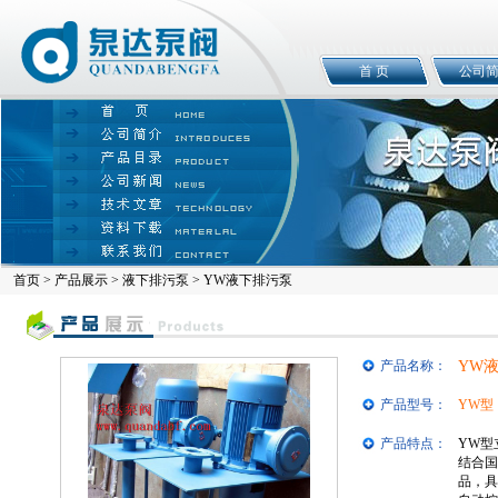
首 页
公司
首页
>
产品展示
>
液下排污泵
> YW液下排污泵
产品名称：
YW
产品型号：
YW型
产品特点：
YW型
结合国
品，具