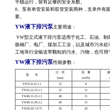
平稳运行，留有足够的安全系数。
8、泵有单管安装和双管安装两种，支承件有
要。
YW
液下排污泵
主要用途：
YW型立式液下排污泵适用于化工、石油、制
炼钢厂、电厂、煤加工工业，以及城市污水处
工地等行业输送带颗粒的污水、污物，也可用
YW
液下排污泵
性能参数：
口 径
流 量
型 号
(mm)
(m3/h)
YW25-8-22-1.1
25
8
YW32-12-15-1.1
32
12
YW40-15-15-1.5
40
15
YW40-15-30-2.2
40
15
YW50-20-7-0.75
50
20