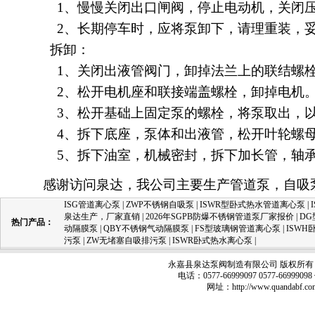
1、慢慢关闭出口闸阀，停止电动机，关闭压
2、长期停车时，应将泵卸下，请理重装，
拆卸：
1、关闭出液管阀门，卸掉法兰上的联结螺
2、松开电机座和联接端盖螺栓，卸掉电机
3、松开基础上固定泵的螺栓，将泵取出，以
4、拆下底座，泵体和出液管，松开叶轮螺
5、拆下油室，机械密封，拆下加长管，轴
感谢访问泉达，我公司主要生产
管道泵
，自吸
ISG管道离心泵
|
ZWP不锈钢自吸泵
|
ISWR型卧式热水管道离心泵
|
泉达生产，厂家直销
|
2026年SGPB防爆不锈钢管道泵厂家报价
|
D
热门产品：
动隔膜泵
|
QBY不锈钢气动隔膜泵
|
FS型玻璃钢管道离心泵
|
ISW
污泵
|
ZW无堵塞自吸排污泵
|
ISWR卧式热水离心泵
|
永嘉县泉达泵阀制造有限公司 版权所有 
电话：0577-66999097 0577-66999
网址：
http://www.quandabf.co