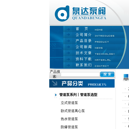
产品搜
索:
·
管道泵系列丨管道泵选型
·
立式管道泵
·
卧式管道离心泵
·
热水管道泵
·
·
防爆管道泵