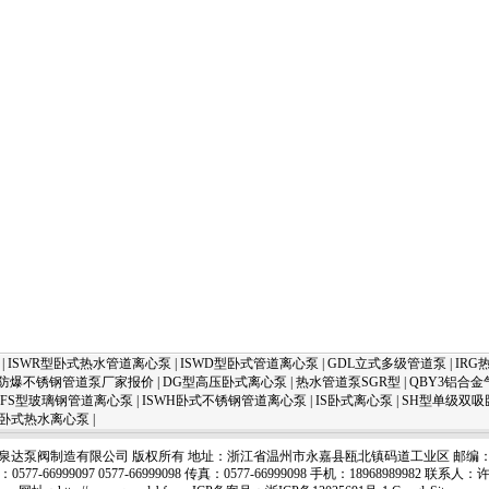
|
ISWR型卧式热水管道离心泵
|
ISWD型卧式管道离心泵
|
GDL立式多级管道泵
|
IRG
PB防爆不锈钢管道泵厂家报价
|
DG型高压卧式离心泵
|
热水管道泵SGR型
|
QBY3铝合
FS型玻璃钢管道离心泵
|
ISWH卧式不锈钢管道离心泵
|
IS卧式离心泵
|
SH型单级双吸
R卧式热水离心泵
|
泉达泵阀制造有限公司 版权所有 地址：浙江省温州市永嘉县瓯北镇码道工业区 邮编：32
0577-66999097 0577-66999098 传真：0577-66999098 手机：18968989982 联系人