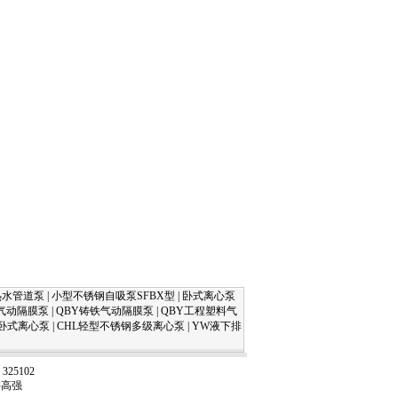
热水管道泵
|
小型不锈钢自吸泵SFBX型
|
卧式离心泵
金气动隔膜泵
|
QBY铸铁气动隔膜泵
|
QBY工程塑料气
卧式离心泵
|
CHL轻型不锈钢多级离心泵
|
YW液下排
5102
：许高强