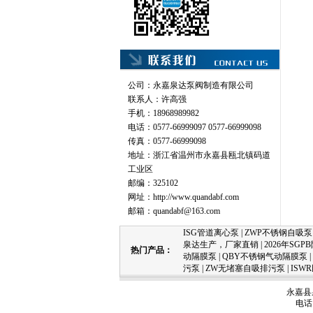
公司：永嘉泉达泵阀制造有限公司
联系人：许高强
手机：18968989982
电话：0577-66999097 0577-66999098
传真：0577-66999098
地址：浙江省温州市永嘉县瓯北镇码道
工业区
邮编：325102
网址：
http://www.quandabf.com
邮箱：
quandabf@163.com
ISG管道离心泵
|
ZWP不锈钢自吸泵
泉达生产，厂家直销
|
2026年SG
热门产品：
动隔膜泵
|
QBY不锈钢气动隔膜泵
|
污泵
|
ZW无堵塞自吸排污泵
|
ISW
永嘉县
电话：