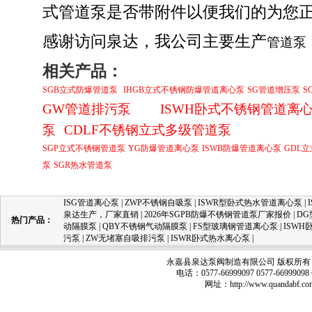
式管道泵是否带附件以便我们的为您
感谢访问泉达，我公司主要生产
管道泵
相关产品：
SGB立式防爆管道泵
IHGB立式不锈钢防爆管道离心泵
SG管道增压泵
S
GW管道排污泵
ISWH卧式不锈钢管道离
泵
CDLF不锈钢立式多级管道泵
SGP立式不锈钢管道泵
YG防爆管道离心泵
ISWB防爆管道离心泵
GDL
泵
SGR热水管道泵
ISG管道离心泵
|
ZWP不锈钢自吸泵
|
ISWR型卧式热水管道离心泵
|
泉达生产，厂家直销
|
2026年SGPB防爆不锈钢管道泵厂家报价
|
D
热门产品：
动隔膜泵
|
QBY不锈钢气动隔膜泵
|
FS型玻璃钢管道离心泵
|
ISW
污泵
|
ZW无堵塞自吸排污泵
|
ISWR卧式热水离心泵
|
永嘉县泉达泵阀制造有限公司 版权所有 
电话：0577-66999097 0577-66999
网址：
http://www.quandabf.co