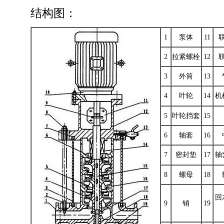
结构图：
1
泵体
11
2
拉紧螺栓
12
3
外筒
13
4
叶轮
14
机
5
叶轮挡套
15
6
轴套
16
7
密封垫
17
轴
8
螺母
18
回
9
销
19