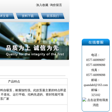
·
加入收藏
·
询价留言
术文章
资料下载
联系我们
电话：
0577-66999097
0577-66999098
传真：
0577-66999098
邮箱：
产品特点
quandabf@163.com
邮编：
塑料自吸泵，耐腐蚀性强。此款泵最主要的特点即是
、不老化、运行平稳、结构先进的、密封性能可靠
325102
吸泵厂家