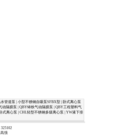
热水管道泵
|
小型不锈钢自吸泵SFBX型
|
卧式离心泵
金气动隔膜泵
|
QBY铸铁气动隔膜泵
|
QBY工程塑料气
卧式离心泵
|
CHL轻型不锈钢多级离心泵
|
YW液下排
5102
：许高强