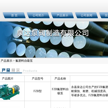
首 页
公司简介
产品展示
公司新闻
技
>
产品展示
> 氟塑料自吸泵
产品图片
产品型号
产品名称
永嘉泉达公司生产的FZB氟
FZB氟塑料自
FZB型
耐腐蚀、耐磨、机械强度高
吸泵
等诸多优点。FZB氟塑料自