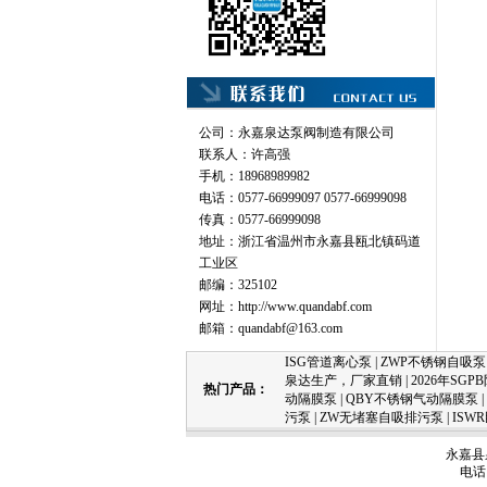
公司：永嘉泉达泵阀制造有限公司
联系人：许高强
手机：18968989982
电话：0577-66999097 0577-66999098
传真：0577-66999098
地址：浙江省温州市永嘉县瓯北镇码道
工业区
邮编：325102
网址：
http://www.quandabf.com
邮箱：
quandabf@163.com
ISG管道离心泵
|
ZWP不锈钢自吸泵
泉达生产，厂家直销
|
2026年SG
热门产品：
动隔膜泵
|
QBY不锈钢气动隔膜泵
|
污泵
|
ZW无堵塞自吸排污泵
|
ISW
永嘉县
电话：