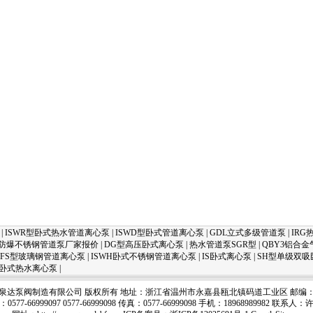
|
ISWR型卧式热水管道离心泵
|
ISWD型卧式管道离心泵
|
GDL立式多级管道泵
|
IRG
PB防爆不锈钢管道泵厂家报价
|
DG型高压卧式离心泵
|
热水管道泵SGR型
|
QBY3铝合
FS型玻璃钢管道离心泵
|
ISWH卧式不锈钢管道离心泵
|
IS卧式离心泵
|
SH型单级双吸
R卧式热水离心泵
|
泉达泵阀制造有限公司 版权所有 地址：浙江省温州市永嘉县瓯北镇码道工业区 邮编：32
0577-66999097 0577-66999098 传真：0577-66999098 手机：18968989982 联系人