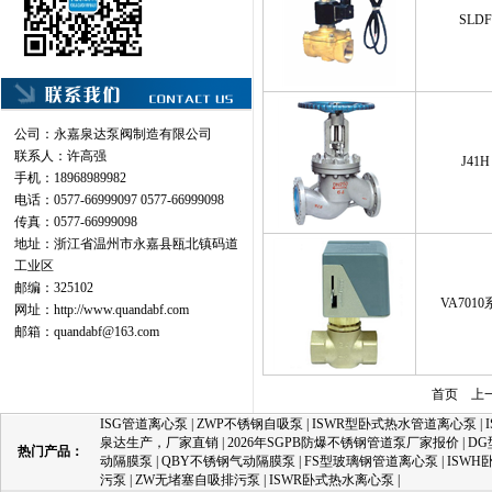
SLDF
公司：永嘉泉达泵阀制造有限公司
联系人：许高强
J41H
手机：18968989982
电话：0577-66999097 0577-66999098
传真：0577-66999098
地址：浙江省温州市永嘉县瓯北镇码道
工业区
邮编：325102
VA701
网址：
http://www.quandabf.com
邮箱：
quandabf@163.com
首页
上
ISG管道离心泵
|
ZWP不锈钢自吸泵
|
ISWR型卧式热水管道离心泵
|
泉达生产，厂家直销
|
2026年SGPB防爆不锈钢管道泵厂家报价
|
D
热门产品：
动隔膜泵
|
QBY不锈钢气动隔膜泵
|
FS型玻璃钢管道离心泵
|
ISW
污泵
|
ZW无堵塞自吸排污泵
|
ISWR卧式热水离心泵
|