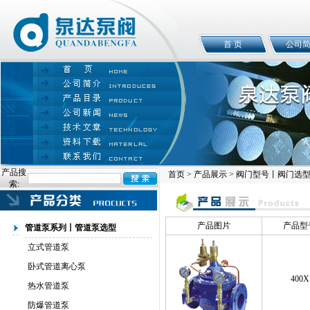
首 页
公司
产品搜
首页
>
产品展示
> 阀门型号丨阀门选
索:
产品图片
产品型
管道泵系列丨管道泵选型
立式管道泵
卧式管道离心泵
400X
热水管道泵
防爆管道泵