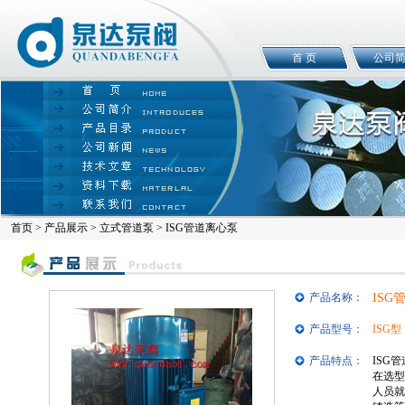
首 页
公司
首页
>
产品展示
>
立式管道泵
> ISG管道离心泵
产品名称：
ISG
产品型号：
ISG型
产品特点：
ISG
在选型
人员就