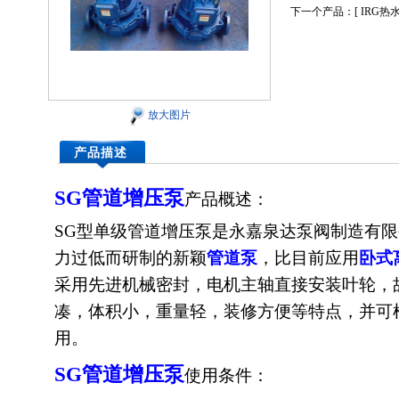
下一个产品：[
IRG热
放大图片
产品描述
SG
管道增压泵
产品概述：
SG型单级管道增压泵是永嘉泉达泵阀制造有
力过低而研制的新颖
管道泵
，比目前应用
卧式
采用先进机械密封，电机主轴直接安装叶轮，
凑，体积小，重量轻，装修方便等特点，并可
用。
SG
管道增压泵
使用条件：