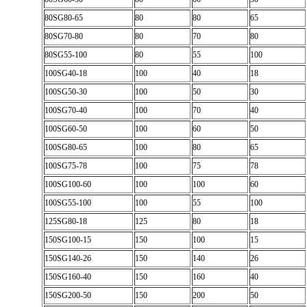
80SG80-65
80
80
65
80SG70-80
80
70
80
80SG55-100
80
55
100
100SG40-18
100
40
18
100SG50-30
100
50
30
100SG70-40
100
70
40
100SG60-50
100
60
50
100SG80-65
100
80
65
100SG75-78
100
75
78
100SG100-60
100
100
60
100SG55-100
100
55
100
125SG80-18
125
80
18
150SG100-15
150
100
15
150SG140-26
150
140
26
150SG160-40
150
160
40
150SG200-50
150
200
50