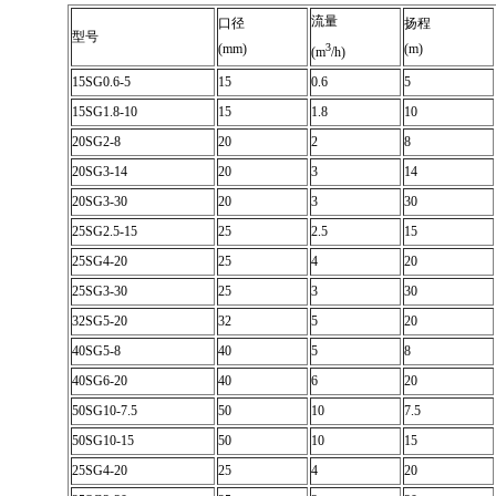
流量
口径
扬程
型号
(mm)
3
(m)
(m
/h)
15SG0.6-5
15
0.6
5
15SG1.8-10
15
1.8
10
20SG2-8
20
2
8
20SG3-14
20
3
14
20SG3-30
20
3
30
25SG2.5-15
25
2.5
15
25SG4-20
25
4
20
25SG3-30
25
3
30
32SG5-20
32
5
20
40SG5-8
40
5
8
40SG6-20
40
6
20
50SG10-7.5
50
10
7.5
50SG10-15
50
10
15
25SG4-20
25
4
20