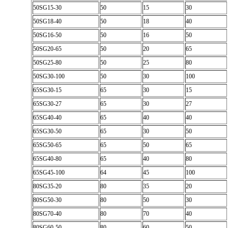
50SG15-30
50
15
30
50SG18-40
50
18
40
50SG16-50
50
16
50
50SG20-65
50
20
65
50SG25-80
50
25
80
50SG30-100
50
30
100
65SG30-15
65
30
15
65SG30-27
65
30
27
65SG40-40
65
40
40
65SG30-50
65
30
50
65SG50-65
65
50
65
65SG40-80
65
40
80
65SG45-100
64
45
100
80SG35-20
80
35
20
80SG50-30
80
50
30
80SG70-40
80
70
40
80SG60-50
80
60
50