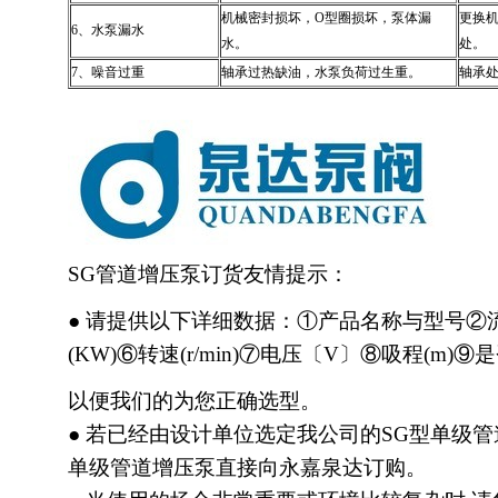
机械密封损坏，O型圈损坏，泵体漏
更换机
6、水泵漏水
水。
处。
7、噪音过重
轴承过热缺油，水泵负荷过生重。
轴承处
SG管道增压泵订货友情提示：
● 请提供以下详细数据：①产品名称与型号②流
(KW)⑥转速(r/min)⑦电压〔V〕⑧吸程(m)
以便我们的为您正确选型。
● 若已经由设计单位选定我公司的SG型单级
单级管道增压泵直接向永嘉泉达订购。