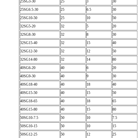
25SG3-30
25
3
30
25SG6.5-30
25
6.5
30
25SG10-50
25
10
50
32SG5-20
32
5
20
32SG8-30
32
8
30
32SG15-40
32
15
40
32SG12-50
32
12
50
32SG14-80
32
14
80
40SG6-20
40
6
20
40SG9-30
40
9
30
40SG18-40
40
18
40
40SG15-50
40
15
50
40SG18-65
40
18
65
40SG15-80
40
15
80
50SG10-7.5
50
10
7.5
50SG10-15
50
10
15
50SG12-25
50
12
25