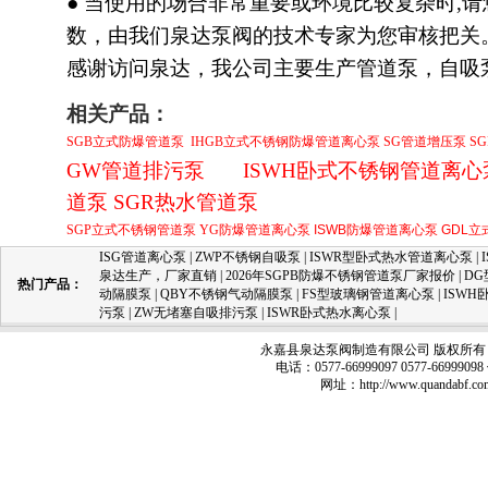
● 当使用的场合非常重要或环境比较复杂时,
数，由我们泉达泵阀的技术专家为您审核把关
感谢访问泉达，我公司主要生产
管道泵
，自吸
相关产品：
SGB立式防爆管道泵
IHGB立式不锈钢防爆管道离心泵
SG管道增压泵
S
GW管道排污泵
ISWH卧式不锈钢管道离心
道泵
SGR热水管道泵
SGP立式不锈钢管道泵
YG防爆管道离心泵
ISWB防爆管道离心泵
GDL
ISG管道离心泵
|
ZWP不锈钢自吸泵
|
ISWR型卧式热水管道离心泵
|
泉达生产，厂家直销
|
2026年SGPB防爆不锈钢管道泵厂家报价
|
D
热门产品：
动隔膜泵
|
QBY不锈钢气动隔膜泵
|
FS型玻璃钢管道离心泵
|
ISW
污泵
|
ZW无堵塞自吸排污泵
|
ISWR卧式热水离心泵
|
永嘉县泉达泵阀制造有限公司 版权所有 
电话：0577-66999097 0577-66999
网址：
http://www.quandabf.co