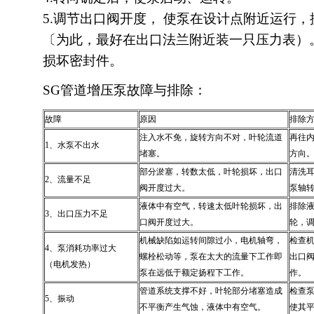
5.调节出口阀开度， 使泵在设计点附近运行
〔为此，最好在出口法兰附近装一只压力表）
损坏密封件。
SG管道增压泵故障与排除：
故障
原因
排除
注入水不免，旋转方向不对，叶轮流道
再往
1、水泵不出水
堵塞。
方向
部分淤塞，转数太低，叶轮损坏，出口
清洗
2、流量不足
阀开度过大。
泵轴
液体中有空气，转速太低叶轮损坏，出
排除
3、出口压力不足
口阀开度过大。
轮，
机械缺陷如运转间隙过小，电机轴弯，
检查
4、泵消耗功率过大
螺栓松动等，泵在太大的流量下工作即
出口
（电机发热）
泵在远低于额定扬程下工作。
作。
管道系统支撑不好，叶轮部分堵塞造成
检查
5、振动
不平衡产生气蚀，液体中有空气。
使其