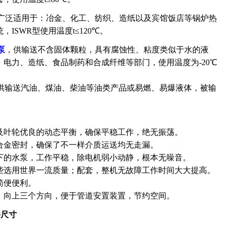
广泛适用于：冶金、化工、纺织、造纸以及宾馆饭店等锅炉热
ISWR型使用温度t≤120℃。
泵
，供输送不含固体颗粒，具有腐蚀性、粘度类似于水的液
电力、造纸、食品制药和合成纤维等部门，使用温度为-20℃
供输送汽油、煤油、柴油等油类产品或易燃、易爆液体，被输
及叶轮优良的动态平衡，确保平稳工作，绝无振荡。
合金密封，确保了不一样介质运送均无走漏。
下的水泵，工作平稳，除电机弱小动静，根本无噪音。
些选用世界一流质量；配套，整机无故障工作时间大大提高。
简便便利。
、向上三个方向，便于管道安置装置，节约空间。
件尺寸