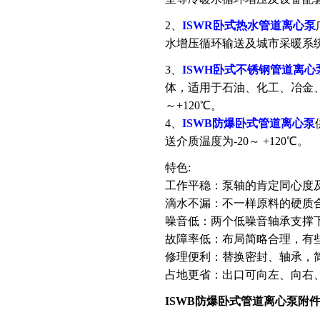
2、
ISWR
卧式热水管道离心泵
水增压循环输送及城市采暖系统，
3、
ISWH卧式不锈钢管道离心
体，适用于石油、化工、冶金、
～+120℃。
4、
ISWB防爆
卧式管道离心泵
送介质温度为-20～ +120℃。
特色:
工作平稳：泵轴的肯定同心度
滴水不漏：不一样原料的硬质
噪音低：两个低噪音轴承支撑
故障率低：布局简略合理，有
修理便利：替换密封、轴承，
占地更省：出口可向左、向右
ISWB防爆卧式管道离心泵
附