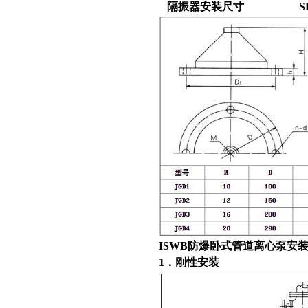
隔振器安装尺寸
S
ISWB防爆卧式管道离心泵
安
1
．刚性安装