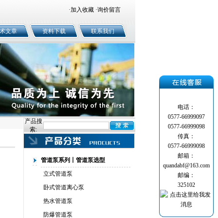
·
加入收藏
·
询价留言
术文章
资料下载
联系我们
电话：
0577-66999097
产品搜
0577-66999098
索:
传真：
0577-66999098
邮箱：
管道泵系列丨管道泵选型
quandabf@163.com
立式管道泵
邮编：
325102
卧式管道离心泵
热水管道泵
防爆管道泵