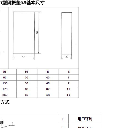
D
型隔振垫
0.5
基本尺寸
装方式