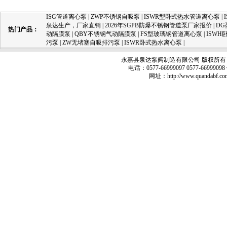
ISG管道离心泵
|
ZWP不锈钢自吸泵
|
ISWR型卧式热水管道离心泵
|
泉达生产，厂家直销
|
2026年SGPB防爆不锈钢管道泵厂家报价
|
D
热门产品：
动隔膜泵
|
QBY不锈钢气动隔膜泵
|
FS型玻璃钢管道离心泵
|
ISW
污泵
|
ZW无堵塞自吸排污泵
|
ISWR卧式热水离心泵
|
永嘉县泉达泵阀制造有限公司 版权所有 
电话：0577-66999097 0577-66999
网址：
http://www.quandabf.co