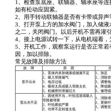
1、检查泵底座、联轴器、轴承座等连
如有松动应固紧。
2、用手转动联轴器是否有卡带或异声
3、打开泵上方的加水阀门，加入储液
之二，关闭阀门。以后开机不需再灌
4、接上电源试转一下，从电机端看，
5、开机工作，观察泵运行是否正常若
因，加以排除。
常见故障及排除方法
故 障
原 因
1、泵体内未加储液或储液不足
1、加足
2、吸入管路漏气
2、消除
泵不出水
3、电压过低
3、调整
4、吸程太高或吸入管路太长
4、降低
5、机械密封泄漏过大
5、修理
1、因使用不当，叶轮流道或吸人
1、消除
管路被堵塞
泵出水不足
2、更换
2、叶轮磨损严重
3、调整
3、功率不足转速太低