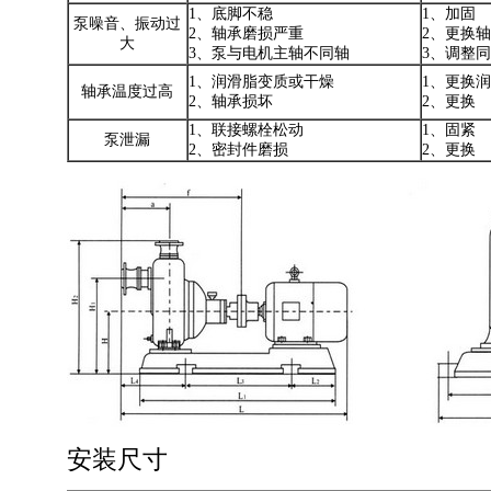
1、底脚不稳
1、加固
泵噪音、振动过
2、轴承磨损严重
2、更换
大
3、泵与电机主轴不同轴
3、调整
1、润滑脂变质或干燥
1、更换
轴承温度过高
2、轴承损坏
2、更换
1、联接螺栓松动
1、固紧
泵泄漏
2、密封件磨损
2、更换
安装尺寸