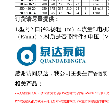
200-280-28
200
320
280
255
22
3
8×φ18
250-420-20
250
375
335
310
24
3
12×φ18
300-800-14
300
375
395
362
24
4
12×φ18
订货请尽量提供
：
1.型号2.口径3.扬程（m）4.流量5.电
（R/min）7.材质是否带附件8.电压（
感谢访问泉达，我公司主要生产
管道泵
相关产品：
ZW无堵塞自吸泵
不锈钢潜水排污泵
PW型卧式污水泵
AS潜水排污泵
Q
JYWQ型自动搅匀式潜水排污泵
GW管道排污泵
YW立式不堵塞液下排污