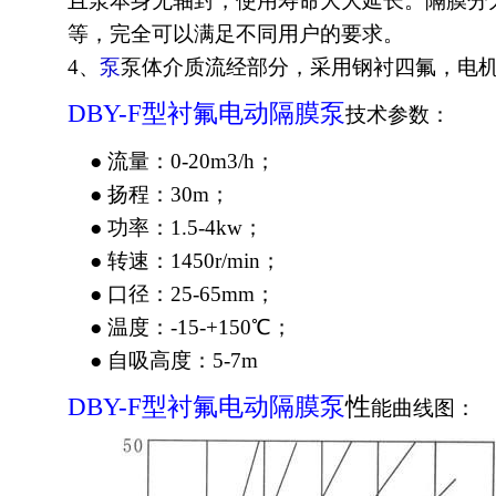
且泵本身无轴封，使用寿命大大延长。隔膜分
等，完全可以满足不同用户的要求。
4、
泵
泵体介质流经部分，采用钢衬四氟，电
DBY-F型衬氟
电动隔膜
泵
技术参数：
● 流量：0-20m3/h；
● 扬程：30m；
● 功率：1.5-4kw；
● 转速：1450r/min；
● 口径：25-65mm；
● 温度：-15-+150℃；
● 自吸高度：5-7m
DBY-F型衬氟
电动隔膜
泵
性
能曲线图：