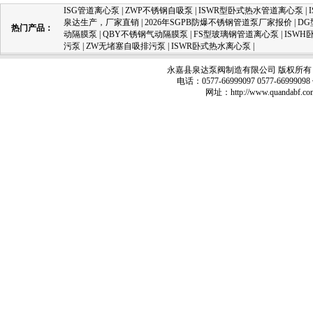
ISG管道离心泵
|
ZWP不锈钢自吸泵
|
ISWR型卧式热水管道离心泵
|
泉达生产，厂家直销
|
2026年SGPB防爆不锈钢管道泵厂家报价
|
D
热门产品：
动隔膜泵
|
QBY不锈钢气动隔膜泵
|
FS型玻璃钢管道离心泵
|
ISW
污泵
|
ZW无堵塞自吸排污泵
|
ISWR卧式热水离心泵
|
永嘉县泉达泵阀制造有限公司 版权所有 
电话：0577-66999097 0577-66999
网址：
http://www.quandabf.co