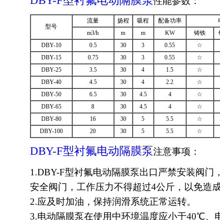
DBY-F型衬氟
电动隔膜
泵
性能参数：
流量
扬程
吸程
配备功率
型号
m3/h
m
m
KW
铸铁
DBY-10
0.5
30
3
0.55
☆
DBY-15
0.75
30
3
0.55
☆
DBY-25
3.5
30
4
1.5
☆
DBY-40
4.5
30
4
2.2
☆
DBY-50
6.5
30
4.5
4
☆
DBY-65
8
30
4.5
4
☆
DBY-80
16
30
5
5.5
☆
DBY-100
20
30
5
5.5
☆
DBY-F型衬氟
电动隔膜
泵
注意事项：
1.DBY-F型衬氟电动隔膜泵出口严禁安装阀
安全阀门，工作压力不得超过4公斤，以免造
2.应及时加油，保持润滑系统正常运转。
3.电动隔膜泵在使用中环境温度应小于40℃、