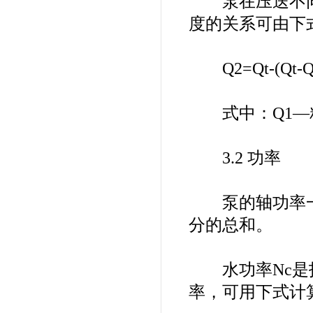
泵在压送不同粘
度的关系可由下
Q2=Qt-(Qt-Q1
式中：Q1—粘度
3.2 功率
泵的轴功率一
分的总和。
水功率Nc是指
率，可用下式计