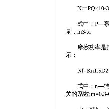
Nc=PQ×10-
式中：P—泵的
量，m3/s。
摩擦功率是指
示：
Nf=Kn1.5D2
式中：n—转速
关的系数;m=0.3-