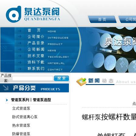
首 页
公司
产品搜
索:
管道泵系列丨管道泵选型
点
立式管道泵
按螺杆数
螺杆泵
卧式管道离心泵
热水管道泵
防爆管道泵