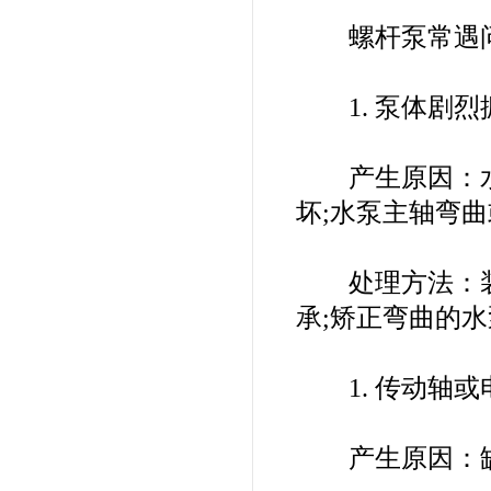
螺杆泵常遇问
1. 泵体剧烈
产生原因：水
坏;水泵主轴弯
处理方法：装稳
承;矫正弯曲的
1. 传动轴或
产生原因：缺