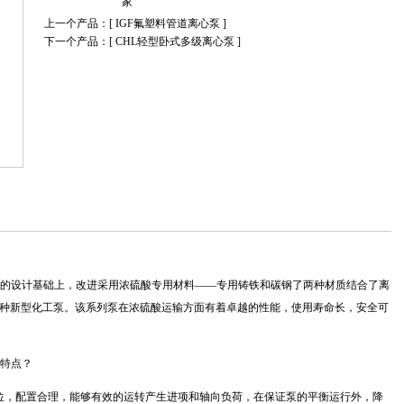
家
上一个产品：[
IGF氟塑料管道离心泵
]
下一个产品：[
CHL轻型卧式多级离心泵
]
的设计基础上，改进采用浓硫酸专用材料——专用铸铁和碳钢了两种材质结合了离
种新型化工泵。该系列泵在浓硫酸运输方面有着卓越的性能，使用寿命长，安全可
特点？
位，配置合理，能够有效的运转产生进项和轴向负荷，在保证泵的平衡运行外，降