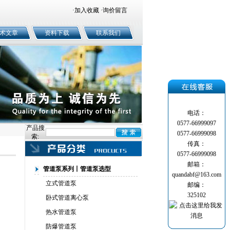
·
加入收藏
·
询价留言
术文章
资料下载
联系我们
电话：
0577-66999097
产品搜
0577-66999098
索:
传真：
0577-66999098
邮箱：
管道泵系列丨管道泵选型
quandabf@163.com
立式管道泵
邮编：
325102
卧式管道离心泵
热水管道泵
防爆管道泵