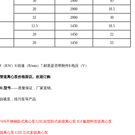
50
2900
45
20
2900
18.5
32
2900
30
12.5
1450
18.5
20
1450
22
20
1450
55
功率（KW）6.转速（R/min）7.材质是否带附件8.电压（V）
管道离心泵价格面议。欢迎订购
BL型号
——
质量保证，厂家直销。
自吸泵，排污泵等产品
ISWH不锈钢卧式离心泵
CHL轻型卧式多级离心泵
IGF氟塑料管道离心泵
多级离心泵
GDL立式多级离心泵