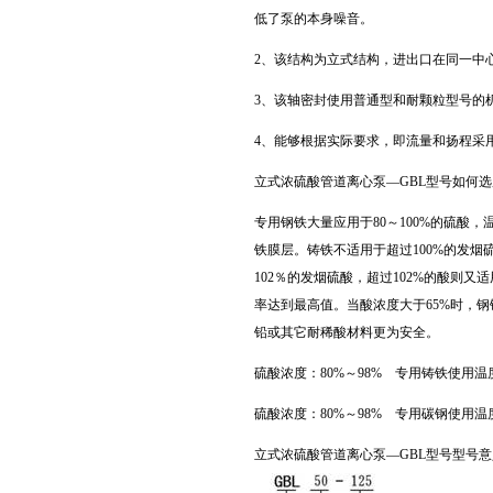
低了泵的本身噪音。
2、该结构为立式结构，进出口在同一中
3、该轴密封使用普通型和耐颗粒型号的
4、能够根据实际要求，即流量和扬程采
立式浓硫酸管道离心泵—GBL型号如何
专用钢铁大量应用于80～100%的硫酸
铁膜层。铸铁不适用于超过100%的发烟
102％的发烟硫酸，超过102%的酸则
率达到最高值。当酸浓度大于65%时，钢
铅或其它耐稀酸材料更为安全。
硫酸浓度：80%～98% 专用铸铁使用温度
硫酸浓度：80%～98% 专用碳钢使用温度
立式浓硫酸管道离心泵—GBL型号型号意