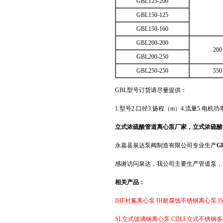
GBL125-200
GBL150-125
GBL150-160
GBL200-200
200
GBL200-250
GBL250-250
550
GBL型号订货请尽量提供：
1.型号2.口径3.扬程（m）4.流量5.电机
立式浓硫酸管道离心泵厂家，立式浓硫酸
永嘉县泉达泵阀制造有限公司专业生产
G
感谢访问泉达，我公司主要生产
管道泵
，
相关产品：
IHF衬氟离心泵
IH耐腐蚀不锈钢离心泵
SL立式玻璃钢离心泵
CDLF立式不锈钢