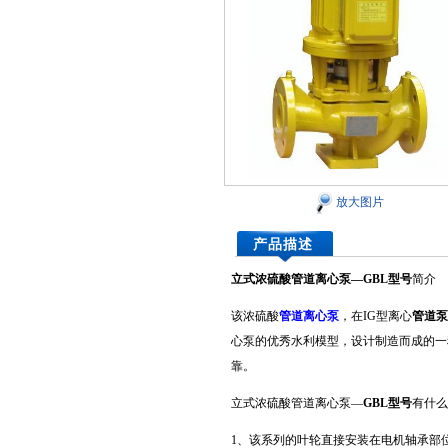
放大图片
产品描述
立式浓硫酸管道离心泵
—
GBL型号
简介
该浓硫酸
管道离心泵
，在IG型离心
管道泵
心泵的优秀水利模型，设计制造而成的一
靠。
立式浓硫酸管道离心泵—
GBL型号
有什么
1、该系列的叶轮直接安装在电机轴承部