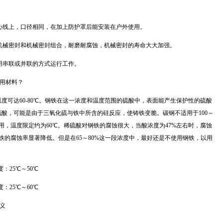
心线上，口径相同，在加上防护罩后能安装在户外使用。
机械密封和机械密封组合，耐磨耐腐蚀，机械密封的寿命大大加强。
用串联或并联的方式运行工作。
选用材料？
，温度可达60-80℃。钢铁在这一浓度和温度范围的硫酸中，表面能产生保护性的硫酸
硫酸，可能是由于三氧化硫与铁中所含的硅反应，使铸铁变脆。碳钢不适用于100～
又适用，温度限定约为60℃。稀硫酸对钢铁的腐蚀很大，当酸浓度为47%左右时，腐蚀
铁的腐蚀率显著降低。但是在65～80%这一段浓度中，最好还是不使用钢铁，以用
：25℃～50℃
：25℃～60℃
义